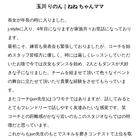
玉川 りのん｜ねね ちゃんママ
長女が年長の時に入りました。
j-styleに入り、4年目になりますが家族共々お世話になっており
ます。
最初こそ、練習も発表会も緊張しておりましたが、コーチを始
めスタッフ皆様方に優しく、時には厳しくレッスンしていただ
いたお陰で今では次女もダンスを始め、2人ともダンスが大好
きな子になりました。チームを組ませて頂いて色々なイベント
の舞台に立たせて頂いたり貴重な経験をさせてもらっていま
す。
またコーチ(jun先生)はコワモテではありますが、話してみると
とてもフレンドリーで話しやすく友達みたいな感覚です。笑
コーチとの距離感がかなり近いのもこのスタジオならではの特
徴だと思っています。
これからもjun先生のもとでスキルを磨きコンテストで上位を取