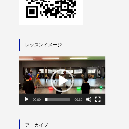
レッスンイメージ
動
画
プ
レ
ー
ヤ
ー
00:00
00:30
アーカイブ