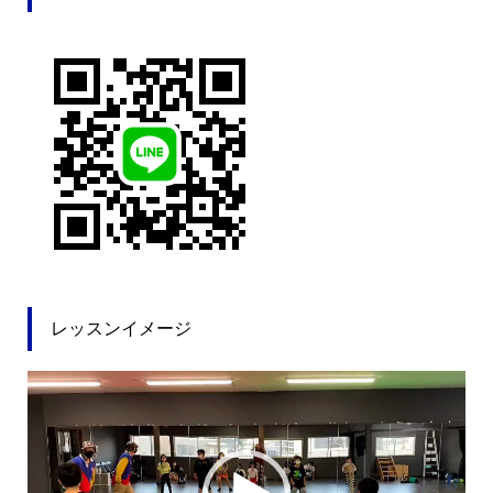
レッスンイメージ
動
画
プ
レ
ー